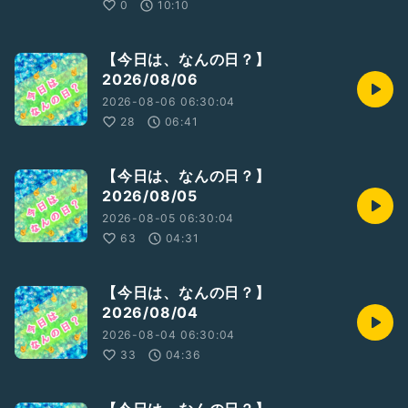
0
10:10
【今日は、なんの日？】
2026/08/06
リアクション、お便り励みになります
気に入ったものがあれば是非シェアしたり
2026-08-06 06:30:04
お気に入りに入れ
28
06:41
何度でも聴いてください*ˊᵕˋ*
#歌朗読
#どるちぇ
#ノンフィクション
【今日は、なんの日？】
#平井堅
2026/08/05
#女性トーカー
#語り
#音楽
#落ち着きある
#恋愛
#応援
#人生句
2026-08-05 06:30:04
#眠れぬ夜に
63
04:31
【今日は、なんの日？】
※楽曲申請配信後
2026/08/04
2026-08-04 06:30:04
33
04:36
収録日：2025/09/12