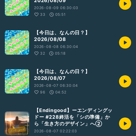
2026/08/09
時々、感情のせすぎてタイミング ズレていったり
でも人生を問うような歌詞
2026-08-09 06:30:03
嫌いじゃないです*ˊᵕˋ*
33
05:51
【今日は、なんの日？】
2026/08/08
2026-08-08 06:30:04
✼••┈┈┈┈┈••✼••┈┈┈┈┈••✼
32
05:18
（歌っちゃ王利用規約変更により）
今後フリーのギター、ピアノ音源さんを使わせていただいての
歌朗読を考えております。
【今日は、なんの日？】
この曲あったよ〜😊等のお便りもお待ちしてます( .ˬ.)"
2026/08/07
可能なものであれば続けていきたい企画収録ですので 不定期
2026-08-07 06:30:04
配信になりますが🥺
96
04:52
よろしくお願いします🙇‍♀️😊
✼••┈┈┈┈┈┈••✼
【Endingood】ーエンディングッ
これにより毎朝6:30より
ドー #228終活を「シの準備」か
『今日は、なんの日？』を
お送りさせていただいてます🥰
ら「生き方のデザイン」へ②
よければ3分～5分のものですので
2026-08-07 02:22:03
その日に聴いていただけたら嬉しいです♡