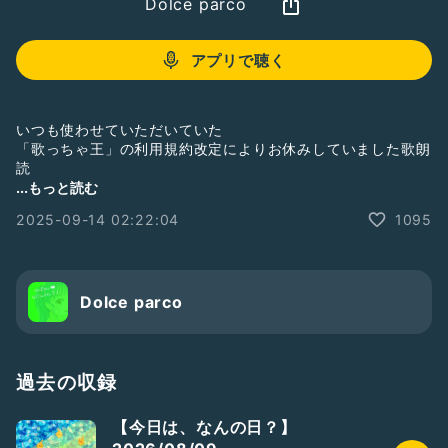
Dolce parco
アプリで聴く
いつも使わせていただいていた
「歌っちゃ王」の利用規約改定によりお休みしていました歌朗
読
今回、猶予期間の発表に伴い
...もっと読む
少しのあいだ復活です
2025-09-14 02:22:04
1095
やめたくない企画なので
フリー音源などであれば また続けていきたいと思っています
Dolce parco
TVドラマ「小さな巨人」主題歌(2017年)
過去の収録
(2017年6月7日リリース)
【今日は、なんの日？】
意外と何度も出だしで録りなおし繰り返しました😅