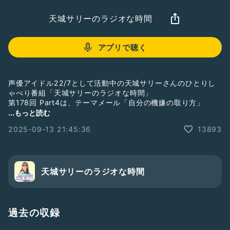
天城サリーのラジオな時間
アプリで聴く
声優アイドル22/7として活動中の天城サリーさんのひとりし
ゃべり番組「天城サリーのラジオな時間」
第178回 Part4は、テーマメール「自分の機嫌の取り方」
...もっと読む
番組収録の様子を毎週水曜日21時頃から生配信していますの
2025-09-13 21:45:36
13893
で、そちらも是非お付き合い下さいね。
ギフトで応援して下さると、さらに嬉しいです！
そして番組メンバーシップがスタートしました！
Radiotalkの番組ページからご入会ください！
天城サリーのラジオな時間
#ナナニジ
#天城サリー
#サリラジ
過去の収録