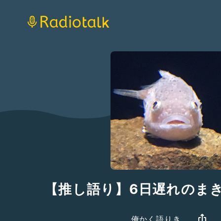
【推し語り】6日遅れのまき
俺かく語りき