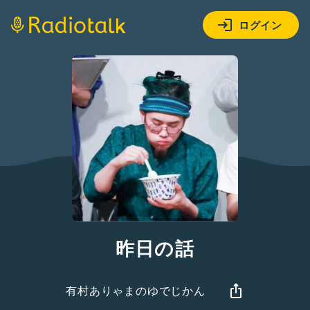
ログイン
昨日の話
有村ありゃまのゆでじかん