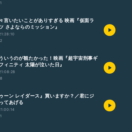
01
々言いたいことがありすぎる 映画『仮面ラ
ツ さよならのミッション』
1:28:10
02
ういうのが観たかった！映画『超宇宙刑事ギ
フィニティ 太陽が泣いた日』
21:08:28
58
ゥーン レイダース』買いますか？／君にジ
ってあげる
1:00:14
01