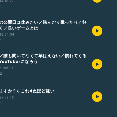
14:18:22
01
の公開日は休みたい／踏んだり蹴ったり／好
方／良いゲームとは
23:54:34
01
／誰も聞いてなくて草はえない／慣れてくる
ouTuberになろう
21:45:04
02
ますか？←これ4ぬほど嫌い
22:52:48
41