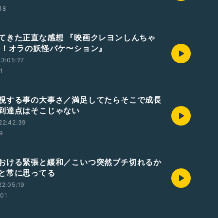
:18
てきた正直な感想 『映画クレヨンしんちゃ
々！オラの妖怪バケ〜ション』
3:05:27
01
視する事の大事さ／満足してたらそこで成長
到達点はそこじゃない
22:42:39
59
おける緊張と緩和／こいつ突然ブチ切れるか
と常に思ってる
2:05:19
:01