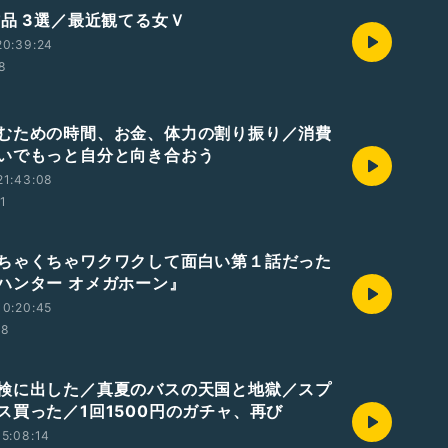
作品 3選／最近観てる女Ｖ
20:39:24
58
むための時間、お金、体力の割り振り／消費
いでもっと自分と向き合おう
21:43:08
01
ちゃくちゃワクワクして面白い第１話だった
ハンター オメガホーン』
10:20:45
38
検に出した／真夏のバスの天国と地獄／スプ
ス買った／1回1500円のガチャ、再び
5:08:14