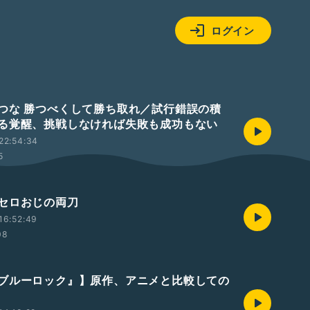
ログイン
つな 勝つべくして勝ち取れ／試行錯誤の積
る覚醒、挑戦しなければ失敗も成功もない
22:54:34
5
セロおじの両刀
16:52:49
08
ブルーロック』】原作、アニメと比較しての