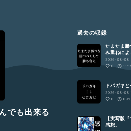
過去の収録
たまたま勝
み重ねによ
2026-08-08 
0
11:1
ドパガキと
2026-08-08 
0
09:
んでも出来る
【実写版『
感想。