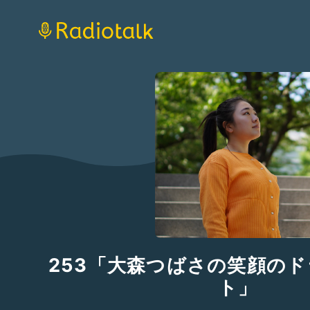
253「大森つばさの笑顔の
ト」