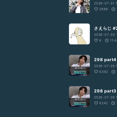
2026-07-31 
2889
さえらじ #
2026-07-30 
6
11:
298 par
2026-07-29 
81%A4%E3%81%B0%E3%81
6392
778789720066?s=21
298 par
id=183ogc99c0epw
2026-07-29 
6242
#役者
#女優
#魔法の言葉
25
#弟と長女
#会話