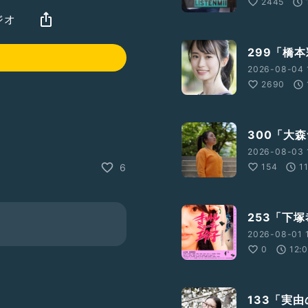
2445
ジオ
299「橋
2026-08-04 
2690
300「大
2026-08-03 
154
1
6
りますか？✨
253「下
2026-08-01 
0
12:
133「実