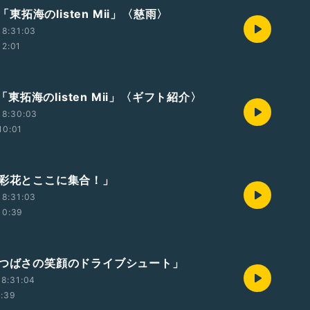
t2「東拓海のlisten Mii」〈慈雨〉
18:31:03
12:01
t1「東拓海のlisten Mii」〈ギフト紹介〉
18:30:03
10:01
本彩花とここに集合！」
18:31:03
10:39
森つばさの笑顔のドライブシュート」
8:31:04
1:39