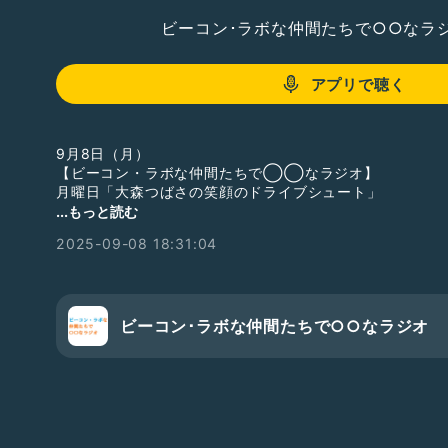
ビーコン･ラボな仲間たちで○○なラ
アプリで聴く
9月8日（月）
【ビーコン・ラボな仲間たちで◯◯なラジオ】
月曜日「大森つばさの笑顔のドライブシュート」
...もっと読む
先週のある日、魔法の言葉を見つけました🧙🪄
2025-09-08 18:31:04
みなさんには、自分を奮い立たせるような魔法の言葉はあ
そんなお話です！
⚪︎舞台⚪︎
ナイスコンプレックスN38「12人の怒れヌ日本人」
ビーコン･ラボな仲間たちで○○なラジオ
劇団バルスキッチン「商店街グランドリオン2025」
-------------------------
◎過去作品◎
・劇団ナイスコンプレックスN37「劇団」
Blu-ray&DVD 円盤、台本、ブロマイド販売中✨