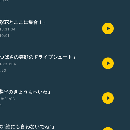
11:56
本彩花とここに集合！」
18:31:04
10:01
森つばさの笑顔のドライブシュート」
18:30:04
1:50
塚恭平のきょうもへいわ」
18:31:03
01
由の“誰にも言わないでね”」