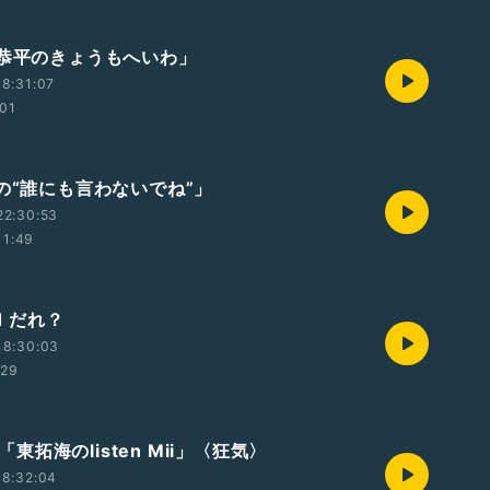
塚恭平のきょうもへいわ」
8:31:07
:01
由の“誰にも言わないでね”」
22:30:53
11:49
1 だれ？
18:30:03
:29
t3「東拓海のlisten Mii」〈狂気〉
18:32:04