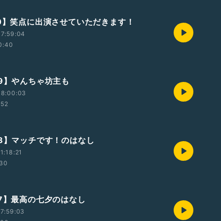
00】笑点に出演させていただきます！
7:59:04
0:40
99】やんちゃ坊主も
18:00:03
:52
98】マッチです！のはなし
1:18:21
:30
97】最高の七夕のはなし
7:59:03