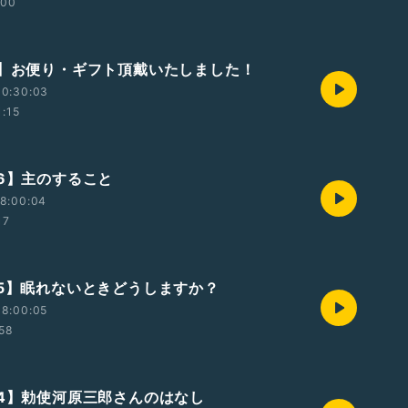
:00
3】お便り・ギフト頂戴いたしました！
10:30:03
1:15
96】主のすること
8:00:04
17
95】眠れないときどうしますか？
18:00:05
:58
94】勅使河原三郎さんのはなし