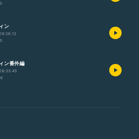
10
ィン
09:26:12
55
ィン番外編
08:35:45
56