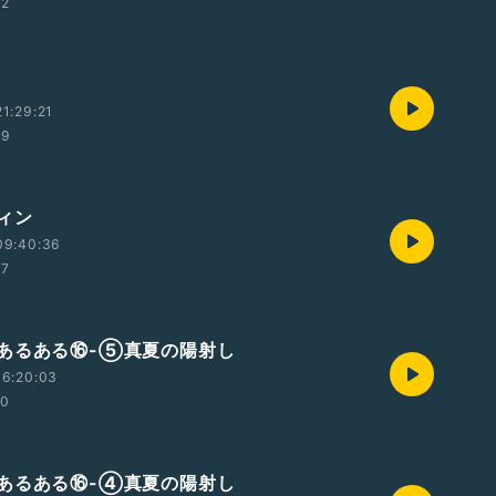
22
1:29:21
29
ィン
09:40:36
47
あるある⑯-⑤真夏の陽射し
16:20:03
00
あるある⑯-④真夏の陽射し