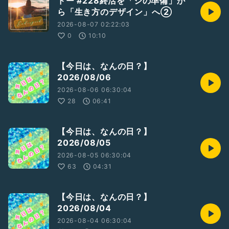
ドー #228終活を「シの準備」か
✼••┈┈┈┈┈••✼••┈┈┈┈┈••✼
ら「生き方のデザイン」へ②
（歌っちゃ王利用規約変更により）
2026-08-07 02:22:03
今後フリーのギター、ピアノ音源さんを使わせていただいての
0
10:10
歌朗読を考えております。
この曲あったよ〜😊等のお便りもお待ちしてます( .ˬ.)"
可能なものであれば続けていきたい企画収録ですので 不定期
【今日は、なんの日？】
配信になりますが🥺
2026/08/06
よろしくお願いします🙇‍♀️😊
2026-08-06 06:30:04
✼••┈┈┈┈┈┈••✼
28
06:41
これにより毎朝6:30より
『今日は、なんの日？』を
お送りさせていただいてます🥰
【今日は、なんの日？】
よければ3分～5分のものですので
2026/08/05
その日に聴いていただけたら嬉しいです♡
2026-08-05 06:30:04
63
04:31
【今日は、なんの日？】
リアクション、お便り励みになります
気に入ったものがあれば是非シェアしたり
2026/08/04
お気に入りに入れ
2026-08-04 06:30:04
何度でも聴いてください*ˊᵕˋ*