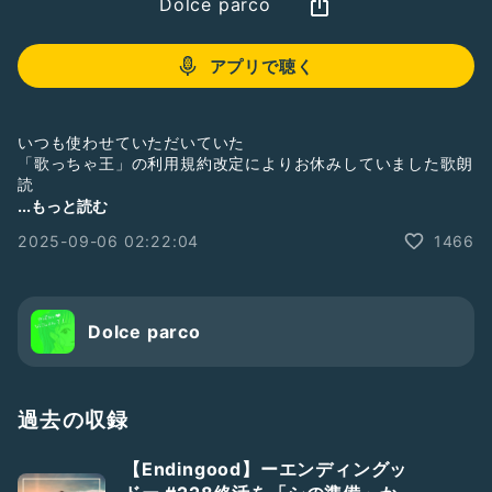
Dolce parco
アプリで聴く
いつも使わせていただいていた
「歌っちゃ王」の利用規約改定によりお休みしていました歌朗
読
今回、猶予期間の発表に伴い
...もっと読む
少しのあいだ復活です
2025-09-06 02:22:04
1466
やめたくない企画なので
フリー音源などであれば また続けていきたいと思っています
Dolce parco
TBS金曜ドラマ「花より男子」イメージソング
(2005年9月21日リリース)
過去の収録
【Endingood】ーエンディングッ