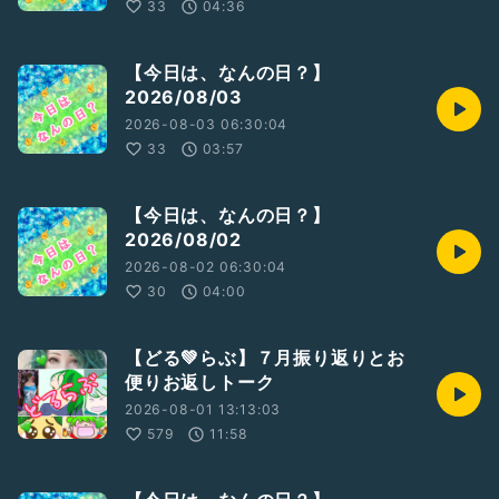
33
04:36
#歌朗読
#どるちぇ
#プラネタリウム
#大塚愛
【今日は、なんの日？】
#女性トーカー
#語り
#音楽
2026/08/03
#落ち着きある
#恋愛
#応援
#人生句
#眠れぬ夜に
2026-08-03 06:30:04
33
03:57
※楽曲申請配信後
【今日は、なんの日？】
2026/08/02
収録日：2025/09/05
2026-08-02 06:30:04
30
04:00
【どる💚らぶ】７月振り返りとお
便りお返しトーク
2026-08-01 13:13:03
579
11:58