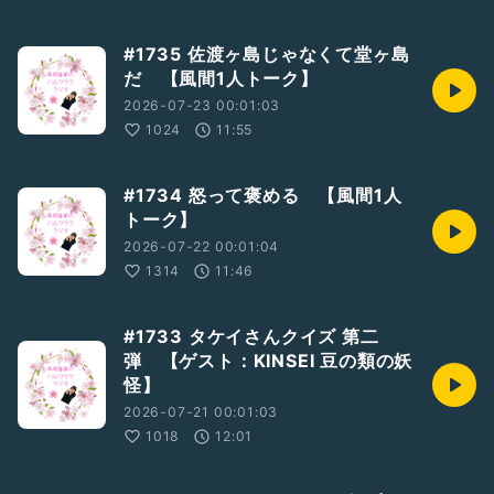
#1735 佐渡ヶ島じゃなくて堂ヶ島
だ 【風間1人トーク】
2026-07-23 00:01:03
1024
11:55
#1734 怒って褒める 【風間1人
トーク】
2026-07-22 00:01:04
1314
11:46
#1733 タケイさんクイズ 第二
弾 【ゲスト：KINSEI 豆の類の妖
怪】
2026-07-21 00:01:03
1018
12:01