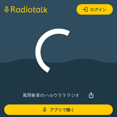
ログイン
風間春菜のハルウラララジオ
アプリで聴く