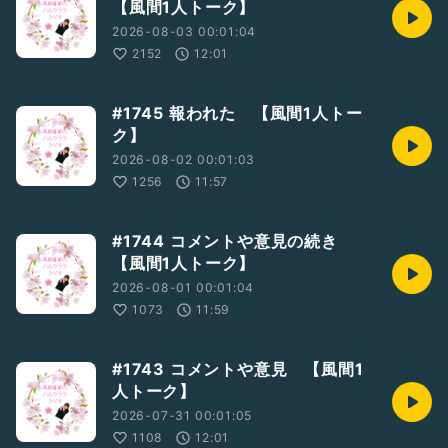
【風間1人トーク】
2026-08-03 00:01:04
2152
12:01
#1745 報われた 【風間1人トー
ク】
2026-08-02 00:01:03
1256
11:57
#1744 コメントや意見の続き
【風間1人トーク】
2026-08-01 00:01:04
1073
11:59
#1743 コメントや意見 【風間1
人トーク】
2026-07-31 00:01:05
1108
12:01