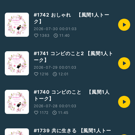
#1742 おしゃれ 【風間1人トー
ク】
2026-07-30 00:01:03
1363
11:40
#1741 コンビのこと2 【風間1人ト
ーク】
2026-07-29 00:01:03
1216
12:01
#1740 コンビのこと 【風間1人
トーク】
2026-07-28 00:01:03
1172
11:45
#1739 共に生きる 【風間1人トー