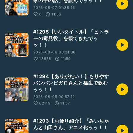
家の子の話」を読んでッッ！！
ジオッッ！
コンビのYouTube番組、レンゲラジオ(
2026-08-07 01:38:16
https://m.youtube.com/channel/UCKfpzIlMxilGTAswFkG
6
11:56
qdJw
)も是非よろしくお願いします！！
#1295【いいタイトル】「ヒトラ
#新人さんいらっしゃい
ーの毒見役」を観てきたでッ
#お便り募集中
ッ！！
#お笑い
#ひとり語り
2026-08-06 00:21:36
#蓮華
13958
11:59
#山下隆章
#アラフォー
#芸人
#1294【ありがたい！】もりやす
#漫才
バンバンビガロさんと福生で飲む
#東京
ッッ！！
#八王子
2026-08-05 00:57:12
#吉本興業
#レンゲラジオ
62119
11:57
#テンション高め
#1293【お便り紹介】「みいちゃ
んと山田さん」アニメ化ッッ！！