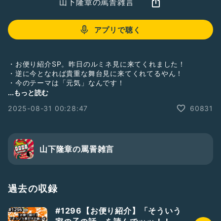
山下隆章の罵詈雑言
アプリで聴く
・お便り紹介SP。昨日のルミネ見に来てくれました！
・逆に今となれば貴重な舞台見に来てくれてるやん！
・今のテーマは「元気」なんです！
...もっと読む
【お便り募集中】
2025-08-31 00:28:47
60831
★トークテーマ★
「○○について聞かせろ&話してくれ！山下！」
山下に話して欲しい事や聞きたい事をゆるっと募集！！全て聖
域無き対応するぜ！
山下隆章の罵詈雑言
そのほか
・やって欲しいコーナー
・聞きたいトークテーマ
・感想、改善点、称賛、罵詈雑言
過去の収録
などなど何でもいいのでお便り募集してます😉
#1296【お便り紹介】「そういう
吉本興業のお笑いコンビ「蓮華」のツッコミ山下隆章の個人ラ