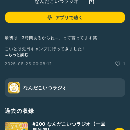
なんだこいつラジオ
アプリで聴く
最初は「3時間あるからね…」って言ってます笑
こいとは先日キャンプに行ってきました！
友達に借りた裂けてないアルミシートほんとに暖かかったけ
...もっと読む
ど、うるさすぎて友達に怒られました😂
2025-08-25 00:08:12
1
迷惑大学生（？）マジでやばかったらしいです笑
打ち上げ花火は驚きだけど、私は寝てたので…
でも、「花火やってるよ」って私に話しかけたら、「花火…」
とむにゃむにゃしながら何か喋ってたらしい。
なんだこいつラジオ
よく考えたら1000mmgは1グラム！
盛りすぎ！！計算できないアホですみませんw
過去の収録
#ゲストと一緒に配信
#2人組
#テンション高め
#笑い声あり
#女優
#シンガーソングライター
#キャンプ
#夏キャンプ
#200 なんだこいつラジオ【一旦
#群馬
#手持ち花火
#ちいかわ
#ご当地キーホルダー
#草津