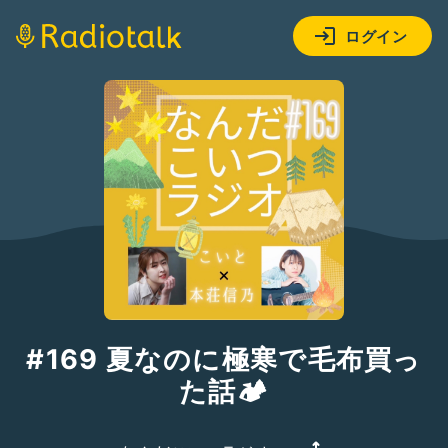
ログイン
#169 夏なのに極寒で毛布買っ
た話🏕