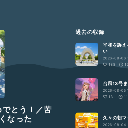
過去の収録
平和を訴え
い
2026-08-06 
188
1
台風13号
2026-08-05 
131
1
めでとう！／苦
くなった
久々の朝マ
2026-08-04 