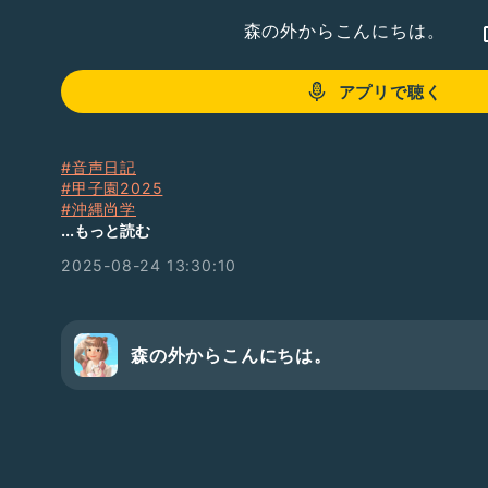
森の外からこんにちは。
アプリで聴く
#音声日記
#甲子園2025
#沖縄尚学
#優勝
...もっと読む
#オネエの友達
2025-08-24 13:30:10
#オネエAI
#擬似体験
森の外からこんにちは。