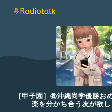
［甲子園］㊗️沖縄尚学優勝お
楽を分かち合う友が欲し