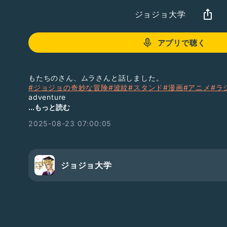
ジョジョ大学
アプリで聴く
もたちのさん、ムラさんと話しました。
#ジョジョの奇妙な冒険
#波紋
#スタンド
#漫画
#アニメ
#ラ
adventure
◆動画企画「ジョジョ大学」（YouTube）
...もっと読む
https://www.youtube.com/channel/UCsUdw4TGcv
2025-08-23 07:00:05
◆ラジオ「ジョジョ大学」（YouTube）
https://www.youtube.com/channel/UCkPc8mYhja_
◆ラジオ「ジョジョ大学」（ラジオトーク）
https://radiotalk.jp/program/88764
◆ラジオ「ジョジョ大学」（Spotify）
ジョジョ大学
https://open.spotify.com/show/6I602COX77sf1GS
隔日7:00に12分のラジオを配信中！
活動2021/9/16〜
◆Twitterアカウント
ジョジョ大学 学長：
https://mobile.twitter.com/99jojo
もたちの：
https://mobile.twitter.com/alo3571