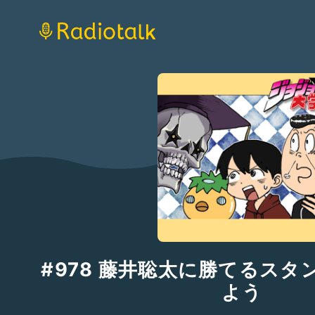
#978 藤井聡太に勝てるスタ
よう