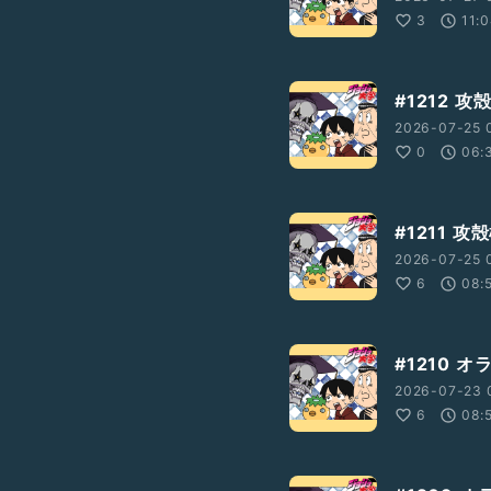
3
11:
#1212 
2026-07-25 
0
06:
#1211 
2026-07-25 
6
08:
#1210 
2026-07-23 
6
08: