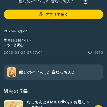
癒しの•*¨*•.¸¸♬︎ 音なっちん♬
アプリで聴く
2025年8月22日
🌟今日は何の日？
☆チンチン電車の日
...もっと読む
2025-08-22 07:07:04
1950
🌟お返しトークのつづき
☆よい人なのに「わるい人」さん
今日は金曜日！よい人なのに「わるい人」さんの定期収録が
upされる日だわ♬︎
癒しの•*¨*•.¸¸♬︎ 音なっちん♬
今日は有休を頂いています•*¨*•.¸¸♬︎
夜はワクワクなお出かけをしてきます🧡
過去の収録
今日も素敵な1日になりますように🕊✨️
なっちんとAMIGO🧡8/6 お返しト
安全で平和にお過ごしくださいね🍀✨