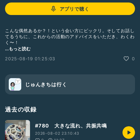
アプリで聴く
こんな偶然あるか？！という会い方にビックリ。そしてお話し
てるうちに、これからの活動のアドバイスをいただき、わくわ
く〜！
#ひとり語り
#雑談
#戯言
#マジメトーク
#ミラクル
#わくわく
...もっと読む
#おばさんですが何か
#おばちゃん
#50代
2025-08-19 01:25:03
0
じゅんきちは行く
過去の収録
#780 大きな流れ、共振共鳴
2026-08-02 23:10:43