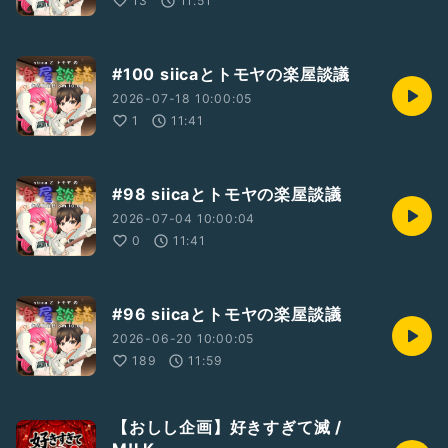
13
11:51
「3rd Time Lucky」
●公式X
https://twitter.com/3rd_TL_official
#100 siicaとトモヤの楽屋談議
2026-07-18 10:00:05
●Youtube
1
11:41
https://youtube.com/@3rdtimeluckyofficial
⋆┈┈┈┈┈┈┈┈┈┈┈┈┈┈┈⋆
#98 siicaとトモヤの楽屋談議
皆様のリアクション一つ一つが
siicaのエネルギーとなります♥️
2026-07-04 10:00:04
よろしくだにゃん( ｡･ω･｡)ﾉ 凸ﾎﾟﾁｯ
0
11:41
※お便りも、ご意見・ご感想
お待ちしております(*.ˬ.)"
#96 siicaとトモヤの楽屋談議
⋆┈┈┈┈┈┈┈┈┈┈┈┈┈┈┈⋆
2026-06-20 10:00:05
189
11:59
【活動場所✨】
YouTube🎤
https://youtube.com/@siica-2525
【おしし企画】好きすぎて滅 /
TikTok︎‪🫶🏻