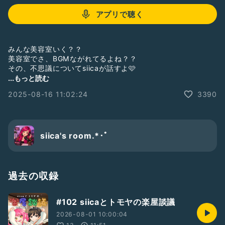
アプリで聴く
みんな美容室いく？？
美容室でさ、BGMながれてるよね？？
その、不思議についてsiicaが話すよ🩷
...もっと読む
⋆┈┈┈┈┈┈┈┈┈┈┈┈┈┈┈⋆
2025-08-16 11:02:24
3390
【随時募集中💌】
✅ナカザトさん的にこの曲どう思う？
✅siicaちゃん最近どんな歌きくの？
✅2人にこの曲歌ってほしいです！
siica's room.*･ﾟ
などなど！何でもお便りwelcome🙆‍♀️
⋆┈┈┈┈┈┈┈┈┈┈┈┈┈┈┈⋆
過去の収録
この番組の相方は…
3rd Time Luckyナカザトの「三度目の正直」
#102 siicaとトモヤの楽屋談議
https://radiotalk.jp/program/126095
2026-08-01 10:00:04
ナカザト所属バンド