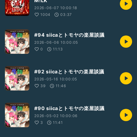
M!LK
www.tiktok.com/@siica.25
2026-06-07 10:00:18
1004
03:37
#ひとり語り
#音楽
#落ち着きある
#テンション高め
#笑い声あり
#新人さんいらっしゃい
#お便り募集
#懐メロ
#歌ってみた
#siica
#siica&
#039;sroom
#メイク
#美容
#94 siicaとトモヤの楽屋談議
#女性トーカー
#初見さん大歓迎
#豆知識
#落ち着きある
#裏話
#siicaとトモヤの楽屋談議
2026-06-06 10:00:05
0
11:13
#92 siicaとトモヤの楽屋談議
2026-05-16 10:00:05
39
11:46
#90 siicaとトモヤの楽屋談議
2026-05-02 10:00:06
3
11:41