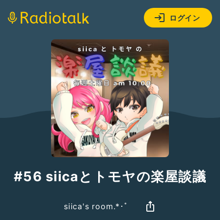
ログイン
#56 siicaとトモヤの楽屋談議
siica's room.*･ﾟ