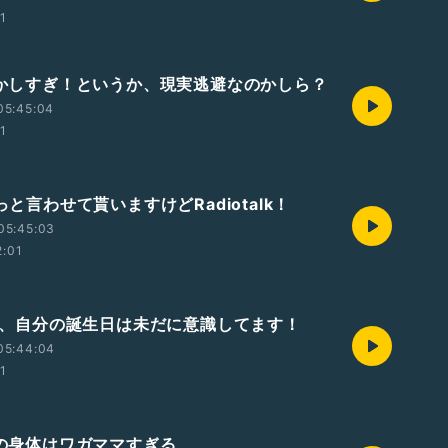
01
甘やかしすぎ！というか、現実逃避なのかしら？
05:45:04
01
ょっと言わせて貰いますけどRadiotalk！
05:45:03
2:01
45歳、自分の誕生日は未だに意識してます！
05:44:04
01
中年の身体はワガママすぎる