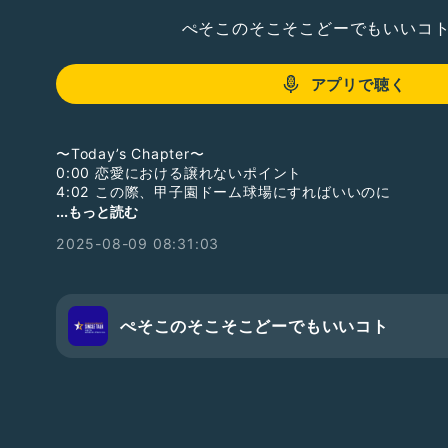
ぺそこのそこそこどーでもいいコ
アプリで聴く
〜Today’s Chapter〜
0:00 恋愛における譲れないポイント
4:02 この際、甲子園ドーム球場にすればいいのに
8:22 globeが30周年です
...もっと読む
2025-08-09 08:31:03
おたよりフォーム📮「荒山セントラル郵便局」。Radiota
らのドスラヂへの質問、感想等はこちらからどうぞ♡
https://forms.gle/Xw34h8hQBimuuQFv6
☆25/8/9収録
ぺそこのそこそこどーでもいいコト
BGM :「Lake and forest song」by Heitaro Ashibe
#ひとり語り
#LGBTQ+
#GayTalker
#収録配信型トーカ
#おたよりドスラヂ
#おたよりぺそどコ
#空豆川淵郵便局
#グリッター☆タイガーロック
さん
#甲子園の酷暑対策
#
#ぺそどコ2025