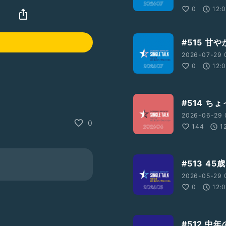
0
12:
ト
#515 
2026-07-29 
0
12:
#514 ち
2026-06-29 
0
lk以外のプラットフォームか
144
1
#513 
2026-05-29 
0
12:
ー
#ぺそどコ
#ぶりっ子通信
globe30th
#ドスラヂ2508
#512 