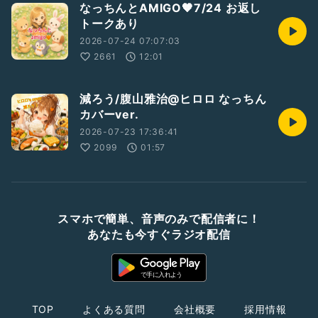
なっちんとAMIGO🧡7/24 お返し
トークあり
2026-07-24 07:07:03
2661
12:01
減ろう/腹山雅治@ヒロロ なっちん
カバーver.
2026-07-23 17:36:41
2099
01:57
スマホで簡単、音声のみで配信者に！
あなたも今すぐラジオ配信
TOP
よくある質問
会社概要
採用情報