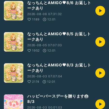
なっちんとAMIGO🧡8/6 お返しト
ークあり
2026-08-06 07:31:32
1189
12:01
なっちんとAMIGO🧡8/5 お返しト
ークあり
2026-08-05 07:07:03
1952
12:01
なっちんとAMIGO🧡8/3 お返しト
ークあり
2026-08-03 07:07:04
2174
12:01
ハッピーバースデーを贈ります🎂
8/3
2026-08-03 00:01:03