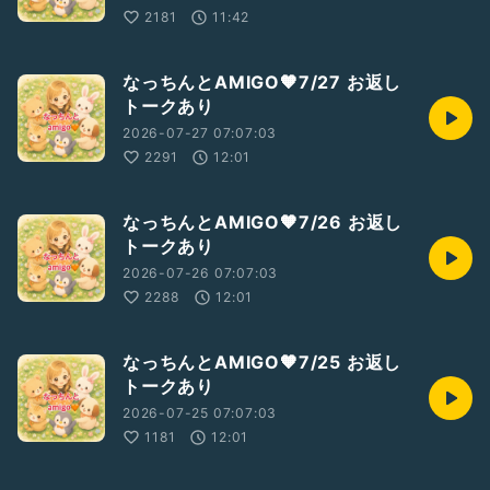
2181
11:42
なっちんとAMIGO🧡7/27 お返し
トークあり
2026-07-27 07:07:03
2291
12:01
なっちんとAMIGO🧡7/26 お返し
トークあり
2026-07-26 07:07:03
2288
12:01
なっちんとAMIGO🧡7/25 お返し
トークあり
2026-07-25 07:07:03
1181
12:01