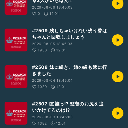
る2人がいちばん！
☆やしこのぼちラヂ→
https://radiotalk.jp/program/44603
※「やしこのぼちラヂ」はラジオトークからのみ聴取可能です
2026-08-06 18:45:03
0
12:01
☆25/8/6収録
BGM : 「Parade」by しゃろう
#2509 残しちゃいけない残り香は
#2人組
#LGBTQ+
#GayTalker
#収録配信型トーカー
ちゃんと回収しましょう
#パーキング収録
#テーマトークドスラヂ
#東北夏祭り
2026-08-05 18:45:03
#憂鬱な雨
#ドスラヂ2508
1930
12:01
#2508 妹に続き、姉の歯も嫁に行
きました
2026-08-04 18:45:04
1030
12:01
#2507 ✉️誰っ⁉︎ 監督のお尻を追
いかけてるのは⁉︎
2026-08-03 18:45:03
1382
12:01