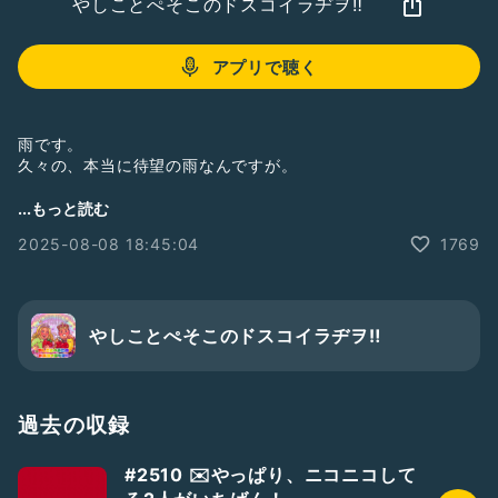
やしことぺそこのドスコイラヂヲ‼︎
アプリで聴く
雨です。
久々の、本当に待望の雨なんですが。
…なぜこのタイミング。
...もっと読む
東北は短い夏のお祭りのタイミングなのに、なぜこのタイミン
2025-08-08 18:45:04
1769
グで…。
収録ですので、お祭りが始まる日付とかは無視して下さい。そ
ういうこと考慮出来ないふたりです。
やしことぺそこのドスコイラヂヲ‼︎
おたよりフォーム📮「荒山セントラル郵便局」。
Radiotalk以外のプラットフォームからのドスラヂへの質問、
感想等はこちらからどうぞ♡
https://forms.gle/Xw34h8hQBimuuQFv6
過去の収録
ソロラヂも極稀に配信中♡
#2510 ✉️やっぱり、ニコニコして
☆ぺそどコ→
https://radiotalk.jp/program/22542