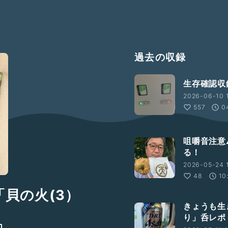
過去の収録
生存確認収
2026-06-10 1
557
0
咀嚼音注意
る！
2026-05-24 1
48
10
「貝の火(3）
きょうも生
り」呑レポ