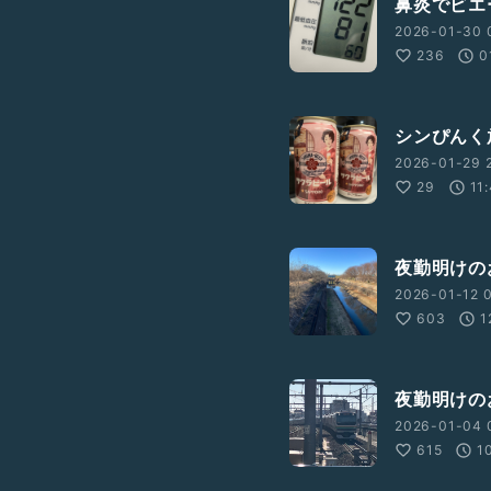
鼻炎でビエー
2026-01-30 
236
0
この夏ひとつだけやります」
録配信してください。
シンぴんく
トークを6分以内で
。
2026-01-29 2
29
11
告発表会」でみんなでシェアしま
夜勤明けの
と１つ食べる、ロケット花
2026-01-12 0
ガオを枯らさず咲かせる、カ
603
1
でホームランを打つ、一日
つ英単語を覚えるetc.
夜勤明けの
2026-01-04 
inku-broadcasting-
615
1