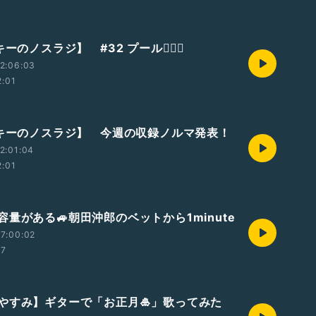
ーのノスラジ】 #32 プール🏊🏻‍♀️
2:06:03
2:01
ッキーのノスラジ】 今週の収録ノルマ発表！
2:01:04
2:01
量がある🚙朝田沖郎のベットから1minute
7:00:02
07
やすみ】ギターで「お正月🎍」歌ってみた