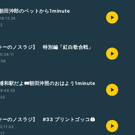
田沖郎のベットから1minute
08:12:24
02
ッキーのノスラジ】 特別編「紅白歌合戦」
0:38:11
:56
和駅だよ🚃朝田沖照のおはよう1minute
9:49:53
:35
キーのノスラジ】 #33 プリントゴッコ🖨️
2:11:03
:17