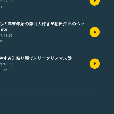
3:37:03
01
らの年末年始の節目大好き❤朝田沖郎のベッ
ute
7:43:55
:01
やすみ】粘り腰でメリークリスマス🎁
3:36:45
3:02