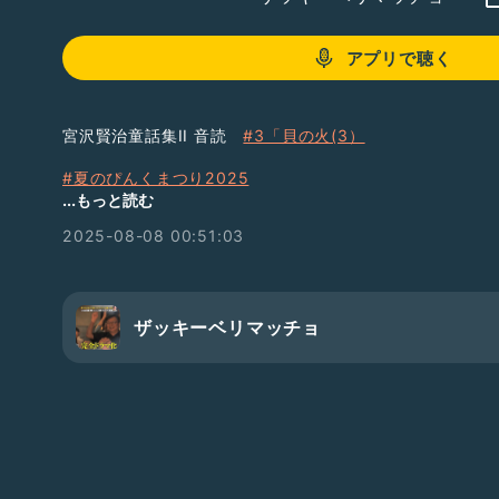
アプリで聴く
宮沢賢治童話集II 音読
#3「貝の火(3）
#夏のぴんくまつり2025
#マイナツ実践
してます
...もっと読む
せっかくなので音読収録します
2025-08-08 00:51:03
宮沢賢治童話集II 朗読
「貝の火（１）」
ザッキーベリマッチョ
👇解説ホームページ
https://www.voicefan.net/voic-fan-radio/pink2025-
幼かった夏休みの記憶
「やり残したこと」「やりたかったこと」
大人になった今、もういちど幼い頃の夏休みに戻って
この夏一つだけやってみませんか？