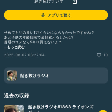
起き抜けラジオ
アプリで聴く
せめてキリの良い1万くらいにならなかったですかね？
あと子供の年齢段階で金額変えるとかね？
普通のコメなら5キロ買えないよ？
#ひとり語り
...もっと読む
#テンション高め
2025-08-07 08:27:04
10
#給付金
#二十四節気
#今日は何の日
#初老の主張
起き抜けラジオ
過去の収録
起き抜けラジオ#1863 ライオンズ