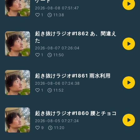
ゲート
2026-08-08 07:51:47
1
11:38
起き抜けラジオ#1862 あ、間違え
た
2026-08-07 07:26:04
1
11:50
起き抜けラジオ#1861 雨水利用
2026-08-06 07:24:38
1
11:52
起き抜けラジオ#1860 腰とチョコ
2026-08-05 07:27:24
9
11:20