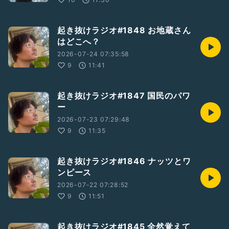
起き抜けラジオ#1848 お地蔵さん
はどこへ？
2026-07-24 07:35:58
9
11:41
起き抜けラジオ#1847 国民のパワ
ー
2026-07-23 07:29:48
9
11:35
起き抜けラジオ#1846 ナッツとワ
ンピース
2026-07-22 07:28:52
9
11:51
起き抜けラジオ#1845 全然覚えて