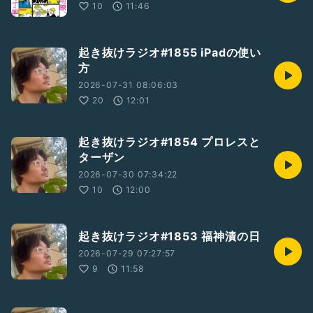
10
11:46
起き抜けラジオ#1855 iPadの使い
方
2026-07-31 08:06:03
20
12:01
起き抜けラジオ#1854 プロレスと
ターザン
2026-07-30 07:34:22
10
12:00
起き抜けラジオ#1853 福神漬の日
2026-07-29 07:27:57
9
11:58