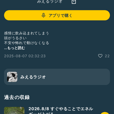
みえるラジオ
アプリで聴く
感情に飲み込まれてしまう
頭がうるさい
不安や怖れで動けなくなる
...もっと読む
身体が
2025-08-07 02:32:23
22
ネガティブな感情を生みやすい状態だと
神経物質がそういうホルモンを出すので
まずは呼吸を意識してください
みえるラジオ
---
8/9 満月のGONG bath
https://forms.gle/RaFjYT1N8XojUag38
過去の収録
---
公式LINE
2026.8/8 すぐやることでエネル
https://lin.ee/0eHoSU2