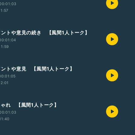
00:01:03
11:57
 コメントや意見の続き 【風間1人トーク】
00:01:04
11:59
コメントや意見 【風間1人トーク】
00:01:05
12:01
おしゃれ 【風間1人トーク】
00:01:03
11:40