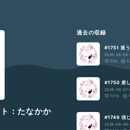
過去の収録
#1751 
2026-08-08 
559
1
#1750
2026-08-07 
1013
スト：たなかか
#1749 
2026-08-06 