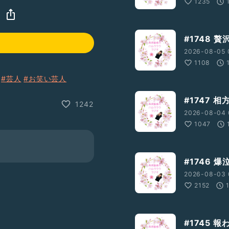
1235
#1748 
2026-08-05 
1108
#芸人
#お笑い芸人
#1747 
1242
2026-08-04 
1047
#1746
2026-08-03 
2152
#1745 