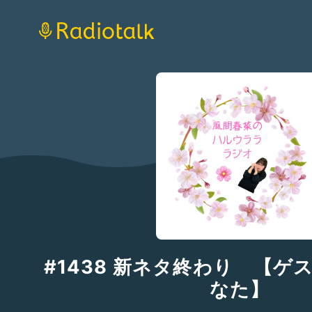
#1438 新ネタ終わり 【ゲ
なた】