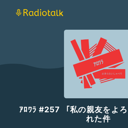
ｱﾛﾜﾗ #257 「私の親友を
れた件