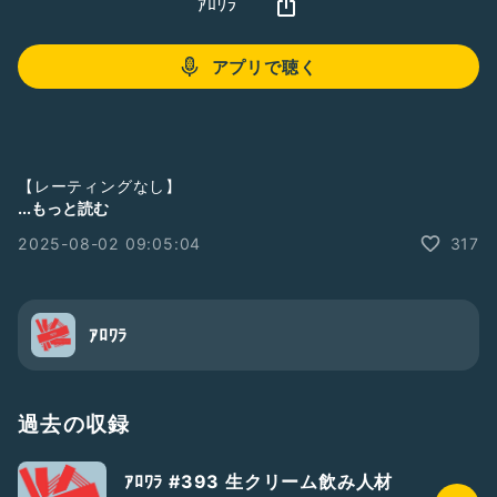
ｱﾛﾜﾗ
アプリで聴く
【レーティングなし】
...もっと読む
#2人組
#落ち着きある
#笑い声あり
#中年の主張
2025-08-02 09:05:04
317
#フリートーク
#雑談
#怪我
#中年の主張
#フリートーク
#雑談
ｱﾛﾜﾗ
過去の収録
ｱﾛﾜﾗ #393 生クリーム飲み人材