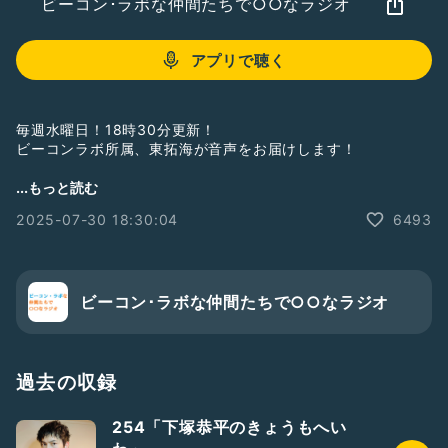
ビーコン･ラボな仲間たちで○○なラジオ
アプリで聴く
毎週水曜日！18時30分更新！
ビーコンラボ所属、東拓海が音声をお届けします！
ジリジリと灼けるように暑い！！
...もっと読む
水分補給水分補給！！夏バテ御注意！！
2025-07-30 18:30:04
6493
－－－－－－－－
東拓海Instagram
https://instagram.com/higashi_takumi.310
－－－－－－－－
ビーコン･ラボな仲間たちで○○なラジオ
#beaconlab
#entertainment
#ビーコンラボエンターテイメント
#ビーコンラボな仲間たちで○○なラジオ
#ラジオ
#東拓海
#水曜更新
過去の収録
#出演情報
#舞台
254「下塚恭平のきょうもへい
#華〜熟練の素人