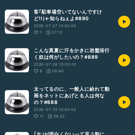
客｢駐車場空いてないんですけ
ど!!｣←知らねぇよ#890
2026-07-27 10:00:04
7
07:12
こんな真夏に汗をかきに岩盤浴行
く奴は何がしたいの？#889
2026-07-26 10:00:03
8
06:40
太ってるのに、一般人に紛れて動
画をネットにあげとる人は何な
の？#888
2026-07-25 10:00:03
11
09:22
｢女｣が面白くないって言う割に