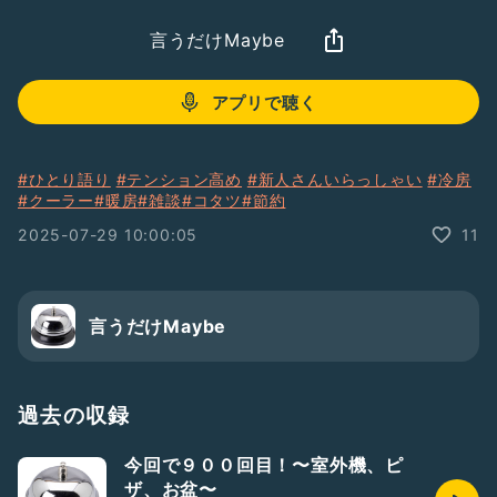
言うだけMaybe
アプリで聴く
#ひとり語り
#テンション高め
#新人さんいらっしゃい
#冷房
#クーラー
#暖房
#雑談
#コタツ
#節約
2025-07-29 10:00:05
11
言うだけMaybe
過去の収録
今回で９００回目！〜室外機、ピ
ザ、お盆〜