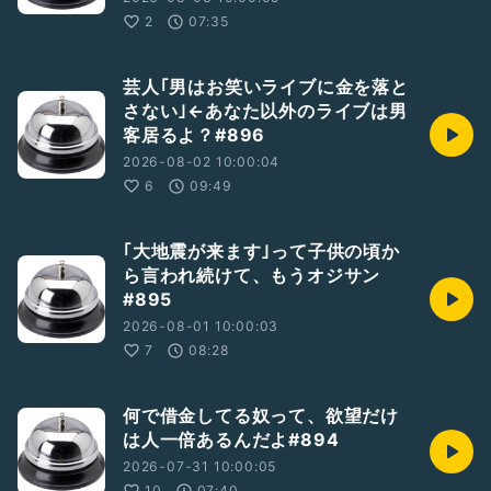
2
07:35
芸人｢男はお笑いライブに金を落と
さない｣←あなた以外のライブは男
客居るよ？#896
2026-08-02 10:00:04
6
09:49
｢大地震が来ます｣って子供の頃か
ら言われ続けて、もうオジサン
#895
2026-08-01 10:00:03
7
08:28
何で借金してる奴って、欲望だけ
は人一倍あるんだよ#894
2026-07-31 10:00:05
10
07:40