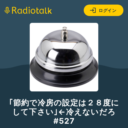
ログイン
｢節約で冷房の設定は２８度に
して下さい｣←冷えないだろ
#527