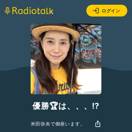
ログイン
優勝🏆は、、、⁉️
米田弥央で御座います。