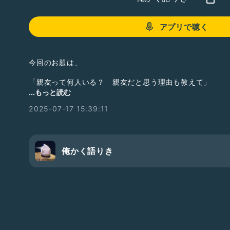
アプリで聴く
今回のお題は、
「親友って何人いる？ 親友だと思う理由も教えて」
...もっと読む
です。
2025-07-17 15:39:11
前説 0:00
本編 1:00
アフタートーク 7:30
俺かく語りき
ちなみに今回の作品はこちらのスピンオフ
https://estar.jp/novels/25976454
少し長いですが、よければ合わせてどうぞ
次回のお題は、
「まだあまり知られてないけどこの人（タレント、芸能人