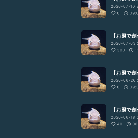
2026-07-10 
0
09:
【お題で創
2026-07-03 
。
300
1
題に基づき、次の水曜日まで
う企画です。
【お題で創
せん。音声での発表が困難な
2026-06-26 2
にリンクを貼るなどした上
0
09:
ていただいても構いませ
【お題で創作
ティブなものなど以外は採
2026-06-19 
40
06
説
#ショートショート
#物語