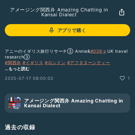
アメージング関西弁 Amazing Chatting in
Kansai Dialect
アプリで聴く
アニーのイギリス旅行リサーチ③ Annie&
#039;s
UK travel
research③
#関西弁
#イギリス
#ロンドン
#アフタヌーンティー
#ロンドンアイ
#V&A
#大英博物館
#アンティーク陶器
...もっと読む
#ウォレスコレクション
#オイスターカード
2025-07-17 08:00:03
1
#モダンブリティッシュ
#レバノン料理
#ナショナルエクスプレス
#ケンブリッジ
#kansaidialect
#kansaiben
#japanese
#japan
#japaneselanguage
#england
#theuk
#london
アメージング関西弁 Amazing Chatting in
#afternoontea
#londoneye
#V&A
#britishmuseum
Kansai Dialect
#antiquepottery
#wallacecollections
#oystercard
#modernbritish
#lebanesefood
#nationalexpress
#cambridge
過去の収録