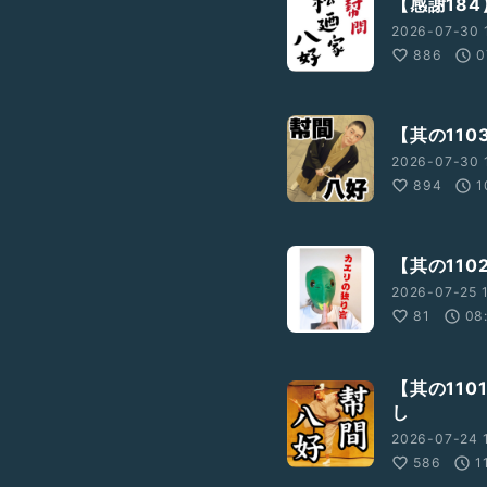
【感謝18
2026-07-30 
886
0
【其の11
2026-07-30 
894
1
【其の11
2026-07-25 
81
08
58OcJ4sg
【其の11
し
2026-07-24 
586
1