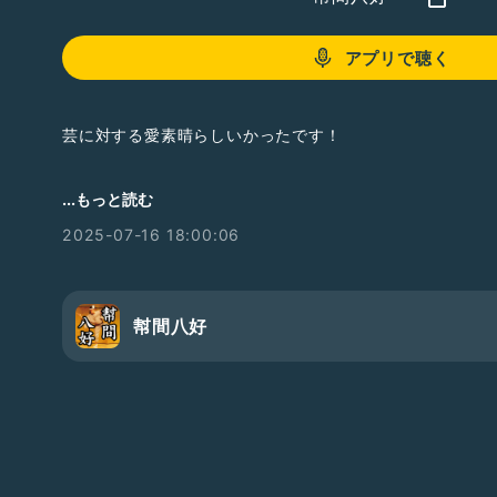
アプリで聴く
芸に対する愛素晴らしいかったです！
【告知】
...もっと読む
2025-07-16 18:00:06
順次更新いたします。
★Netflixの人気ドラマ 全裸監督シーズン2の第4話に
ただきました。
幇間八好
★寄席出演情報
順次報告させて頂きます。
★講談の神田伯山先生のYouTubeです。
https://youtu.be/Dz12f6opj_I
https://youtu.be/LoYeuVlQZ0Y