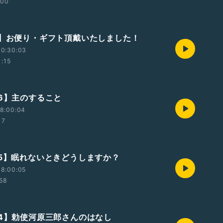
:00
3】お便り・ギフト頂戴いたしました！
10:30:03
1:15
96】主のすること
8:00:04
17
95】眠れないときどうしますか？
18:00:05
:58
94】勅使河原三郎さんのはなし