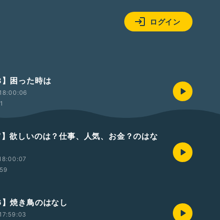
ログイン
08】困った時は
18:00:06
21
07】欲しいのは？仕事、人気、お金？のはな
18:00:07
:59
06】焼き鳥のはなし
17:59:03