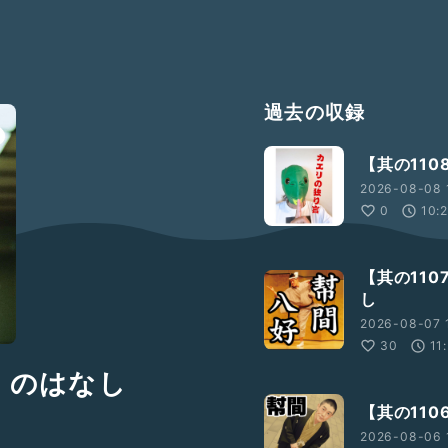
過去の収録
【其の11
2026-08-08 
0
10:
【其の11
し
2026-08-07 
30
11
。のはなし
【其の11
2026-08-06 