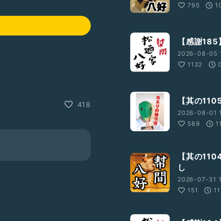
795
1
【感謝18
2026-08-05 
1132
【其の11
418
2026-08-01 
589
1
少しだけですが、出演させてい
【其の11
し
2026-07-31 
151
11