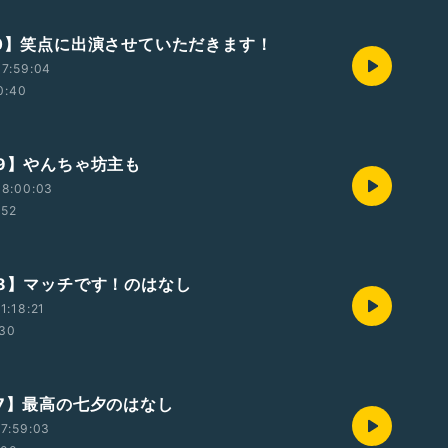
00】笑点に出演させていただきます！
7:59:04
0:40
99】やんちゃ坊主も
18:00:03
:52
98】マッチです！のはなし
1:18:21
:30
97】最高の七夕のはなし
7:59:03