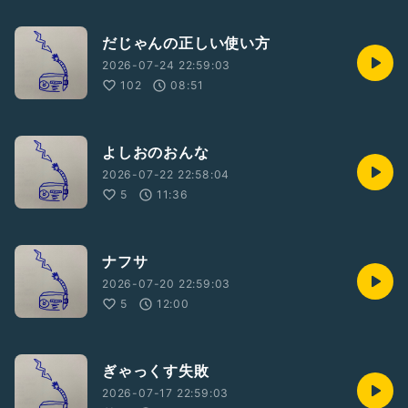
だじゃんの正しい使い方
2026-07-24 22:59:03
102
08:51
よしおのおんな
2026-07-22 22:58:04
5
11:36
ナフサ
2026-07-20 22:59:03
5
12:00
ぎゃっくす失敗
2026-07-17 22:59:03