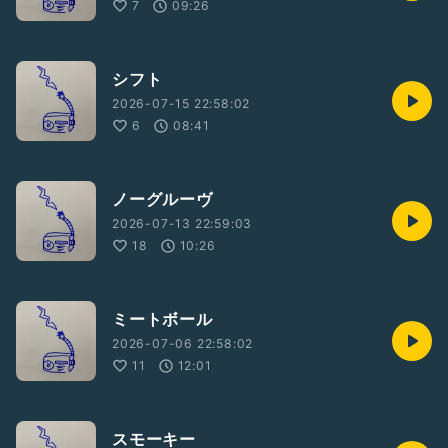
7
09:26
シフト
2026-07-15 22:58:02
6
08:41
ノーグルーヴ
2026-07-13 22:59:03
18
10:26
ミートボール
2026-07-06 22:58:02
11
12:01
スモーキー