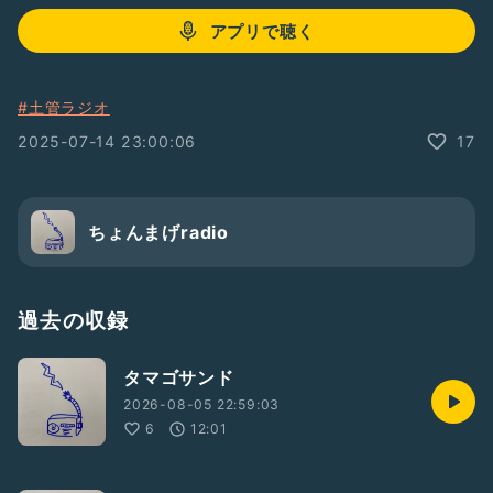
アプリで聴く
#土管ラジオ
2025-07-14 23:00:06
17
ちょんまげradio
過去の収録
タマゴサンド
2026-08-05 22:59:03
6
12:01