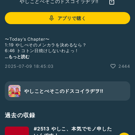
やしことぺそこのドスコイラヂヲ‼︎
アプリで聴く
〜Today’s Chapter〜
1:19 やしぺそのメンカラを決めるなら？
6:46 トコトン日焼けしないわよっ！
...もっと読む
おたよりフォーム📮「荒山セントラル郵便局」。
2025-07-09 18:45:03
2444
Radiotalk以外のプラットフォームからのドスラヂへの質問、
感想等はこちらからどうぞ♡
https://forms.gle/Xw34h8hQBimuuQFv6
ソロラヂも極稀に配信中♡
やしことぺそこのドスコイラヂヲ‼︎
☆ぺそどコ→
https://radiotalk.jp/program/22542
☆やしこのぼちラヂ→
https://radiotalk.jp/program/44603
※「やしこのぼちラヂ」はラジオトークからのみ聴取可能です
過去の収録
☆25/7/4収録
BGM : 「Parade」by しゃろう
#2513 やしこ、本気でモノ申した