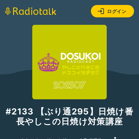
ログイン
#2133 【ぶり通295】日焼け番
長やしこの日焼け対策講座