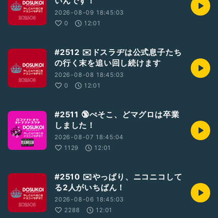
いんです！
#2人組
#LGBTQ+
#GayTalker
#収録配信型トーカー
#パーキング収録
#ぶりっ子倶楽部
#ぶりっ子通信
2026-08-09 18:45:03
#おたよりドスラヂ
#荒山セントラル郵便局
0
12:01
#新宿ゴールデンナイト
さん
#シルバーベルベット・スコーピオン
さん
#ドスラヂ2507
#2512 ✉️ドスラヂは公式息子たち
の行く末を追い回し続けます
2026-08-08 18:45:03
0
12:01
#2511 🔞ぺそこ、どマグロは卒業
しました！
2026-08-07 18:45:04
1129
12:01
#2510 ✉️やっぱり、ニコニコして
る2人がいちばん！
2026-08-06 18:45:03
2288
12:01