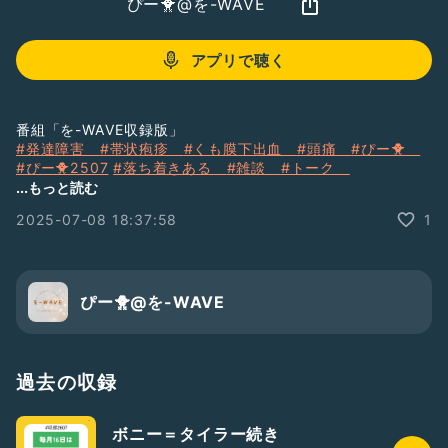
ぴー🐥@を-WAVE
アプリで聴く
番組「を-WAVE収録版」
#発達障害
#帯状疱疹
#くも膜下出血
#頭痛
#ぴー🐥
#ぴー🐥2507
#落ち着きある
#雑談
#トーク
#フリートーク
#レター募集中
#を-WAVE
...もっと読む
2025-07-08 18:37:58
1
ぴー🐥@を-WAVE
過去の収録
ボニー＝タイラー続き