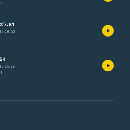
21
ズム81
15:26:02
11
54
15:25:29
01