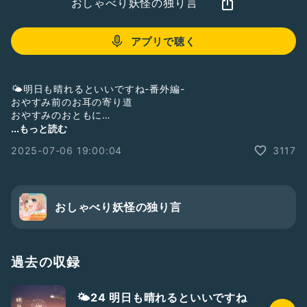
おしゃべり妖怪の独り言
アプリで聴く
🌤明日も晴れるといいですね-番外編-
おやすみ前のお耳の寄り道
おやすみのおともに…
どちらを選ぶ？
...もっと読む
2025-07-06 19:00:04
3117
今日もよく頑張ったアナタに
明日も晴れるといいですね◎
みんなの願い事が叶いますように🎋
┉ ─ ┉ ─ ┉ ─ ┉ ─ ┉ ─
おしゃべり妖怪の独り言
お便りは質問から🙇🏿‍♀️₎₎
・番組の感想
・褒めてほしいこと
・応援してほしいこと
過去の収録
・嫌なことあったから聞いて！
等など…いつでもお待ちしております
🌤24 明日も晴れるといいですね