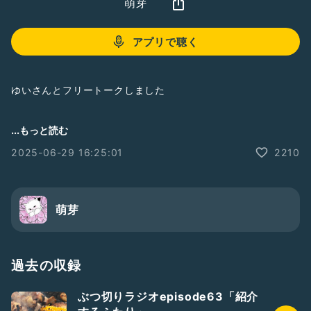
萌芽
アプリで聴く
ゆいさんとフリートークしました
補足情報:おゆいが急ブレーキをかける時、ごめんね、ごめん
...もっと読む
ねと言いながら前のめりになった私を腕で抑えてくれました
2025-06-29 16:25:01
2210
(めぐり)
#2人組
萌芽
過去の収録
ぶつ切りラジオepisode63「紹介