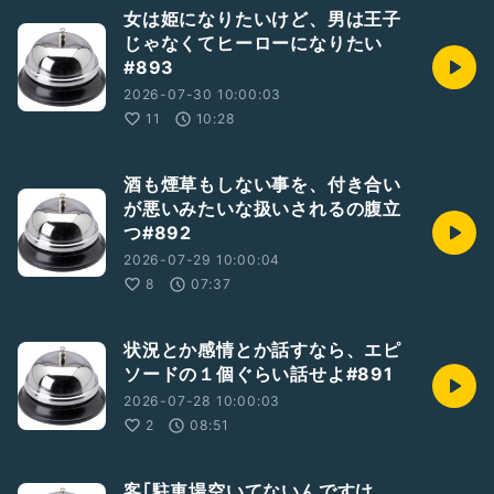
女は姫になりたいけど、男は王子
じゃなくてヒーローになりたい
#893
2026-07-30 10:00:03
11
10:28
酒も煙草もしない事を、付き合い
が悪いみたいな扱いされるの腹立
つ#892
2026-07-29 10:00:04
8
07:37
状況とか感情とか話すなら、エピ
ソードの１個ぐらい話せよ#891
2026-07-28 10:00:03
2
08:51
客｢駐車場空いてないんですけ