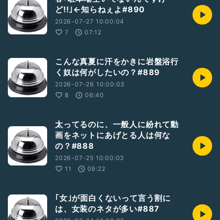
ど!!｣←知らねぇよ#890
2026-07-27 10:00:04
7
07:12
こんな真夏に汗をかきに岩盤浴行
く奴は何がしたいの？#889
2026-07-26 10:00:03
8
06:40
太ってるのに、一般人に紛れて動
画をネットにあげとる人は何な
の？#888
2026-07-25 10:00:03
11
09:22
｢女｣が面白くないって言う割に
は、女装のネタが多い#887