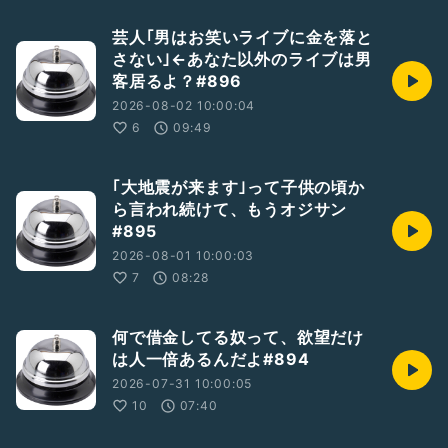
芸人｢男はお笑いライブに金を落と
さない｣←あなた以外のライブは男
客居るよ？#896
2026-08-02 10:00:04
6
09:49
｢大地震が来ます｣って子供の頃か
ら言われ続けて、もうオジサン
#895
2026-08-01 10:00:03
7
08:28
何で借金してる奴って、欲望だけ
は人一倍あるんだよ#894
2026-07-31 10:00:05
10
07:40