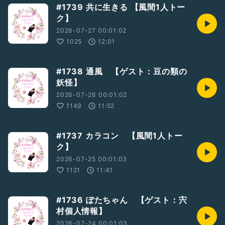
#1739 共に生きる 【風間1人トー
ク】
2026-07-27 00:01:02
1025
12:01
#1738 通風 【ゲスト：豆の類の
妖怪】
2026-07-26 00:01:02
1149
11:52
#1737 カラコン 【風間1人トー
ク】
2026-07-25 00:01:03
1121
11:41
#1736 ぽたちゃん 【ゲスト：宍
村個人情報】
2026-07-24 00:01:03