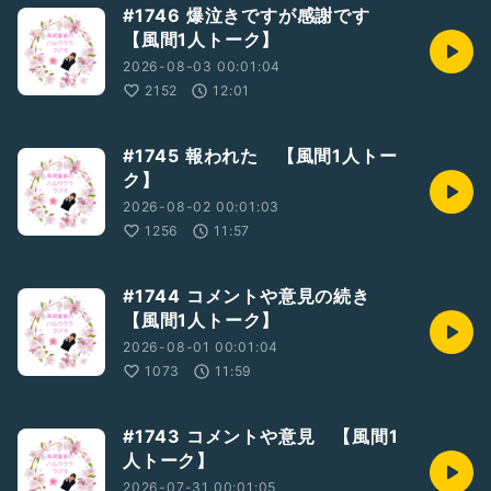
#1746 爆泣きですが感謝です
【風間1人トーク】
2026-08-03 00:01:04
2152
12:01
#1745 報われた 【風間1人トー
ク】
2026-08-02 00:01:03
1256
11:57
#1744 コメントや意見の続き
【風間1人トーク】
2026-08-01 00:01:04
1073
11:59
#1743 コメントや意見 【風間1
人トーク】
2026-07-31 00:01:05