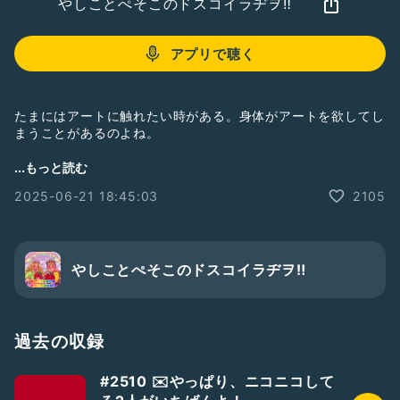
やしことぺそこのドスコイラヂヲ‼︎
アプリで聴く
たまにはアートに触れたい時がある。身体がアートを欲してし
まうことがあるのよね。
東日本大震災をきっかけに始まった「リボーンアートフェステ
...もっと読む
ィバル」。その象徴ともいえる「White Deer」を見に行って
2025-06-21 18:45:03
2105
きました。
前回は暖かくなる前の3月頃に訪れたんですけど、今回は梅雨
と言えど夏空が広がる空の下で気持ちよく散策できました。
おたよりフォーム📮「荒山セントラル郵便局」。
やしことぺそこのドスコイラヂヲ‼︎
Radiotalk以外のプラットフォームからのドスラヂへの質問、
感想等はこちらからどうぞ♡
https://forms.gle/Xw34h8hQBimuuQFv6
過去の収録
ソロラヂも極稀に配信中♡
☆ぺそどコ→
https://radiotalk.jp/program/22542
#2510 ✉️やっぱり、ニコニコして
☆やしこのぼちラヂ→
https://radiotalk.jp/program/44603