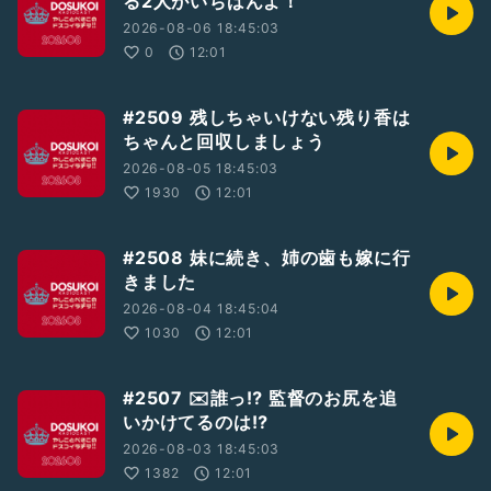
る2人がいちばんよ！
※「やしこのぼちラヂ」はラジオトークからのみ聴取可能です
2026-08-06 18:45:03
☆25/6/8収録
0
12:01
BGM : 「Parade」by しゃろう
#2人組
#LGBTQ+
#GayTalker
#収録配信型トーカー
#2509 残しちゃいけない残り香は
#パーキング収録
#テーマトークドスラヂ
#荒山プチトリップ
ちゃんと回収しましょう
#石巻
#リボーンアートフェスティバル
#海鮮グルメ
2026-08-05 18:45:03
#ドスラヂ2506
1930
12:01
#2508 妹に続き、姉の歯も嫁に行
きました
2026-08-04 18:45:04
1030
12:01
#2507 ✉️誰っ⁉︎ 監督のお尻を追
いかけてるのは⁉︎
2026-08-03 18:45:03
1382
12:01