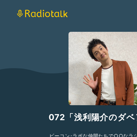
072「浅利陽介のダ
ビーコン･ラボな仲間たちで○○なラ