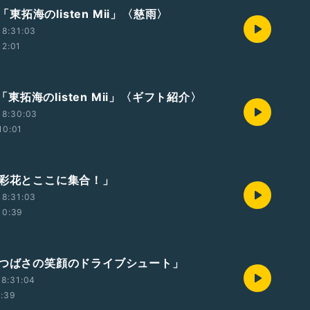
t2「東拓海のlisten Mii」〈慈雨〉
18:31:03
12:01
t1「東拓海のlisten Mii」〈ギフト紹介〉
18:30:03
10:01
本彩花とここに集合！」
18:31:03
10:39
森つばさの笑顔のドライブシュート」
8:31:04
1:39