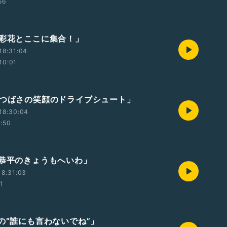
56
本彩花とここに集合！」
18:31:04
10:01
森つばさの笑顔のドライブシュート」
18:30:04
1:50
塚恭平のきょうもへいわ」
18:31:03
01
由の“誰にも言わないでね”」