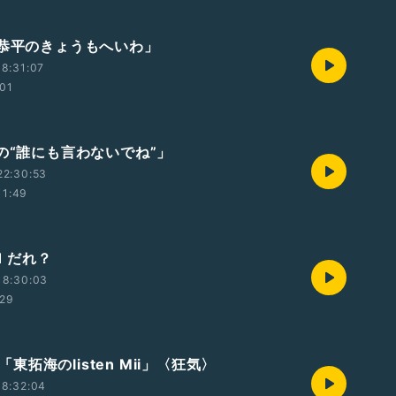
塚恭平のきょうもへいわ」
8:31:07
:01
由の“誰にも言わないでね”」
22:30:53
11:49
1 だれ？
18:30:03
:29
t3「東拓海のlisten Mii」〈狂気〉
18:32:04