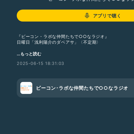
アプリで聴く
『ビーコン・ラボな仲間たちで○○なラジオ』
日曜日「浅利陽介のダベアサ」〈不定期〉
パーソナリティ:浅利陽介
...もっと読む
2025-06-15 18:31:03
またしても大変ご無沙汰をしております。
『グッバイ、レーニン!』が無事に千秋楽となり、情報解
無事に終わりました。
そんな中で、「鬼平犯科帳祭」が開催されました！
ビーコン･ラボな仲間たちで○○なラジオ
爆笑に次ぐ爆笑のなか、イベントは終了しました。
ご無沙汰なラジオトークですが、今回途中で切れています
お伝えしたかったのは、ラジオドラマで「鬼平犯科帳〜本
す！と言うことでした。
是非ともお聞きください！！
_ _ _ _ _