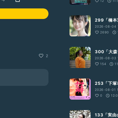
12
11:
299「橋
2026-08-04 
2690
300「大
2
2026-08-03 
154
1
禁前のあれやこれやの撮影が
253「下
2026-08-01 
。
0
12:
所桜屋敷〜」が放送されま
133「実