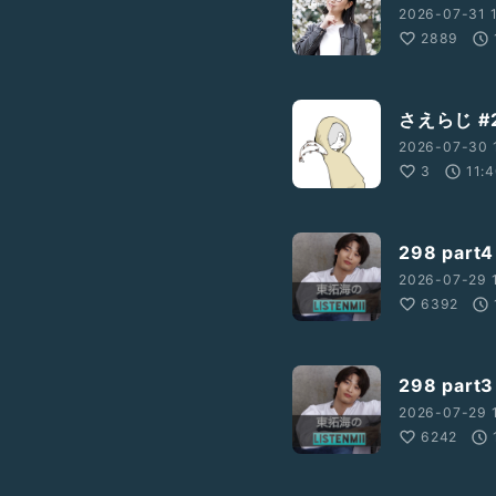
2026-07-31 
2889
sari
さえらじ #
2026-07-30 
3
11:
t5f1zs8gxk1z
298 par
2026-07-29 
6392
298 par
2026-07-29 
6242
）