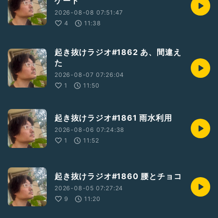
ゲート
2026-08-08 07:51:47
4
11:38
起き抜けラジオ#1862 あ、間違え
た
2026-08-07 07:26:04
1
11:50
起き抜けラジオ#1861 雨水利用
2026-08-06 07:24:38
1
11:52
起き抜けラジオ#1860 腰とチョコ
2026-08-05 07:27:24
9
11:20