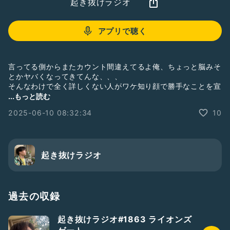
起き抜けラジオ
アプリで聴く
言ってる側からまたカウント間違えてるよ俺、ちょっと脳みそ
とかヤバくなってきてんな、、、
そんなわけで全く詳しくない人がワケ知り顔で勝手なことを宣
ってます
...もっと読む
#ひとり語り
2025-06-10 08:32:34
10
#テンション高め
#アイドル
#初老の主張
起き抜けラジオ
過去の収録
起き抜けラジオ#1863 ライオンズ