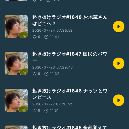
起き抜けラジオ#1848 お地蔵さん
はどこへ？
2026-07-24 07:35:58
9
11:41
起き抜けラジオ#1847 国民のパワ
ー
2026-07-23 07:29:48
9
11:35
起き抜けラジオ#1846 ナッツとワ
ンピース
2026-07-22 07:28:52
9
11:51
起き抜けラジオ#1845 全然覚えて