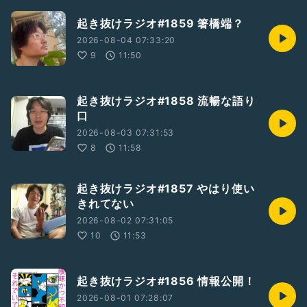
起き抜けラジオ#1859 箸橋端？
2026-08-04 07:33:20
9
11:50
起き抜けラジオ#1858 流暢な語り
口
2026-08-03 07:31:53
8
11:58
起き抜けラジオ#1857 やはり使い
きれてない
2026-08-02 07:31:05
10
11:53
起き抜けラジオ#1856 情報公開！
2026-08-01 07:28:07