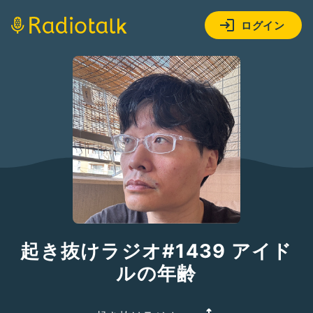
ログイン
起き抜けラジオ#1439 アイド
ルの年齢