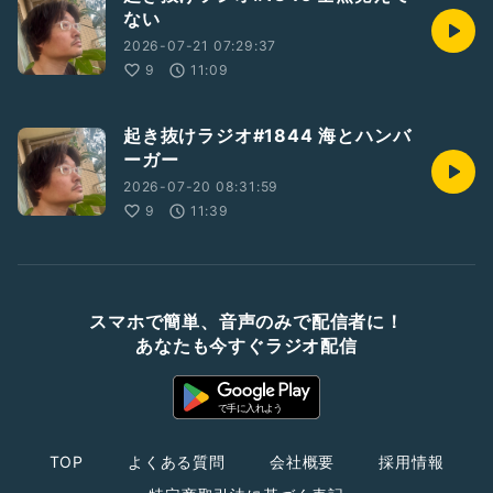
ない
2026-07-21 07:29:37
9
11:09
起き抜けラジオ#1844 海とハンバ
ーガー
2026-07-20 08:31:59
9
11:39
スマホで簡単、音声のみで配信者に！
あなたも今すぐラジオ配信
TOP
よくある質問
会社概要
採用情報