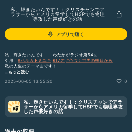
私、輝きたいんです！：クリスチャンでア
ラサーからアメリカ留学してHSPでも物理
専攻した声優好きの話
アプリで聴く
私、輝きたいんです！ わたかがラジオ第54回
引用
#ハルカトミユキ
#17才
#色づく世界の明日から
私の人生のテーマ曲です！
「戸惑いも悔しさも、すべてが絵の具になるから 下手くそだ
...もっと読む
って消さないで」
2025-06-05 13:55:20
0
ギダマリに話してほしいトピックや質問はこちらから↓
https://radiotalk.jp/profile/366010/questions/create
私、輝きたいんです！：クリスチャンでアラ
#アニソン
#歌語り
#曲語り
#アニソン語り
#ひとり語り
サーからアメリカ留学してHSPでも物理専攻
#海外から配信
#クリスチャン
#男性トーカー
#雑談
した声優好きの話
#わたかが
過去の収録