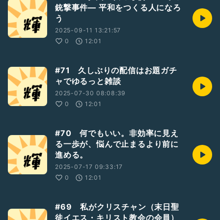
銃撃事件― 平和をつくる人になろ
う
2025-09-11 13:21:57
0
12:01
#71 久しぶりの配信はお題ガチ
ャでゆるっと雑談
2025-07-30 08:08:39
0
12:01
#70 何でもいい。非効率に見え
る一歩が、悩んで止まるより前に
進める。
2025-07-17 09:33:17
0
12:01
#69 私がクリスチャン（末日聖
徒イエス・キリスト教会の会員）