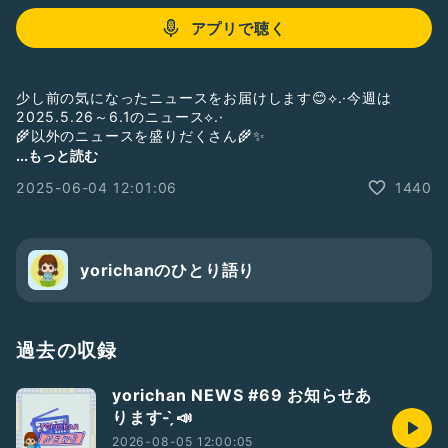
アプリで聴く
少し前の気になったニュースをお届けします😊⟡.·今週は
2025.5.26～6.1のニュース⟡.·
🌾以外のニュースを盛りだくさん🌾✨️
...もっと読む
BGMは、Howling-Indicator(
https://howlingindicator.net
)
2025-06-04 12:01:06
1440
のものと、
https://youtu.be/hllX2f6DLxw?si=WRXio2nFeo0WOqH9
を
使わせていただいています。
#yorichan_news
yorichanのひとり語り
過去の収録
yorichan NEWS #69 お知らせあ
ります- ̗̀📣
2026-08-05 12:00:05