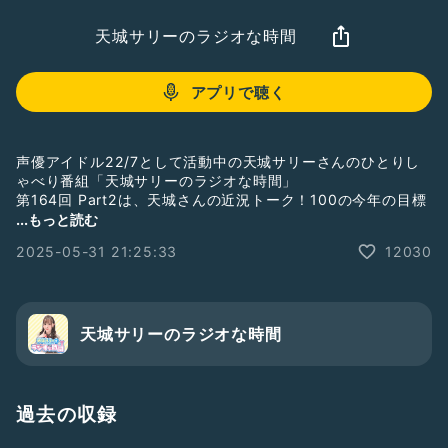
天城サリーのラジオな時間
アプリで聴く
声優アイドル22/7として活動中の天城サリーさんのひとりし
ゃべり番組「天城サリーのラジオな時間」
第164回 Part2は、天城さんの近況トーク！100の今年の目標
の進捗はどう？
...もっと読む
2025-05-31 21:25:33
12030
番組収録の様子を毎週水曜日21時頃から生配信していますの
で、そちらも是非お付き合い下さいね。
ギフトで応援して下さると、さらに嬉しいです！
そして番組メンバーシップがスタートしました！
Radiotalkの番組ページからご入会ください！
天城サリーのラジオな時間
#ナナニジ
#天城サリー
#サリラジ
過去の収録