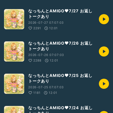
なっちんとAMIGO🧡7/27 お返し
トークあり
2026-07-27 07:07:03
2291
12:01
なっちんとAMIGO🧡7/26 お返し
トークあり
2026-07-26 07:07:03
2288
12:01
なっちんとAMIGO🧡7/25 お返し
トークあり
2026-07-25 07:07:03
1181
12:01
なっちんとAMIGO🧡7/24 お返し