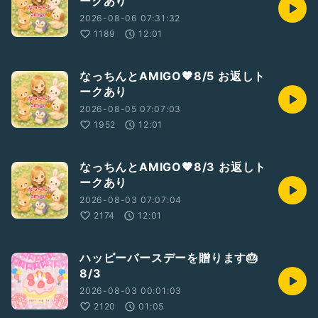
ークあり
安全で平和にお過ごしくださいね🍀✨
2026-08-06 07:31:32
#
#ひとり語り
#音楽
#豆知識
#落ち着きある
#夢女子
1189
12:01
#時事ネタ
#新しく見つけた楽しみ
#この1年で定着した家での楽しみ方
#ここが人生の分岐点
#ウクレレ
#初心者
#花粉症
#弾き語り
#ギター練習
なっちんとAMIGO🧡8/5 お返しト
#ギター初心者🔰
#お返しトーク
#旅人すーさん
ークあり
2026-08-05 07:07:03
1952
12:01
なっちんとAMIGO🧡8/3 お返しト
ークあり
2026-08-03 07:07:04
2174
12:01
ハッピーバースデーを贈ります🎂
8/3
2026-08-03 00:01:03
2120
01:05