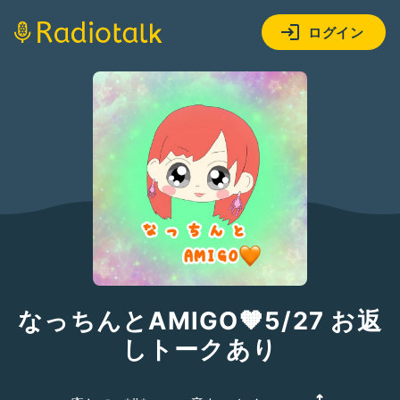
ログイン
なっちんとAMIGO🧡5/27 お返
しトークあり