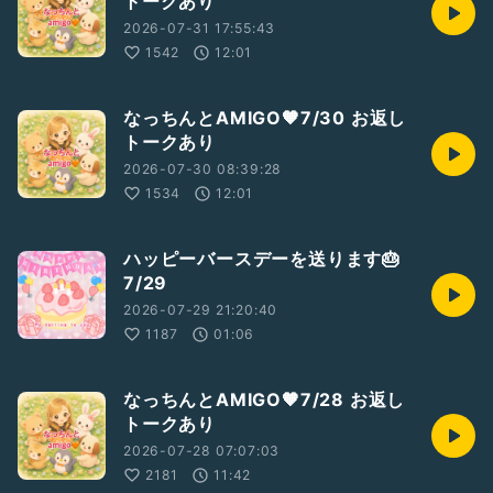
トークあり
2026-07-31 17:55:43
1542
12:01
なっちんとAMIGO🧡7/30 お返し
トークあり
2026-07-30 08:39:28
1534
12:01
ハッピーバースデーを送ります🎂
7/29
2026-07-29 21:20:40
1187
01:06
なっちんとAMIGO🧡7/28 お返し
トークあり
2026-07-28 07:07:03
2181
11:42