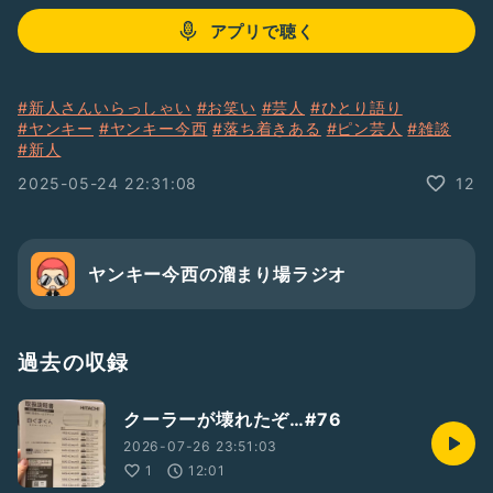
アプリで聴く
#新人さんいらっしゃい
#お笑い
#芸人
#ひとり語り
#ヤンキー
#ヤンキー今西
#落ち着きある
#ピン芸人
#雑談
#新人
2025-05-24 22:31:08
12
ヤンキー今西の溜まり場ラジオ
過去の収録
クーラーが壊れたぞ…#76
2026-07-26 23:51:03
1
12:01