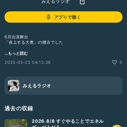
みえるラジオ
アプリで聴く
6月出演舞台
「炎上する大奥」の稽古でした
誰かになる
...もっと読む
の感覚は
2025-05-23 04:13:36
5
俳優をやっていると
掴みやすい
自分じゃないなにか
になるから
みえるラジオ
新しい世界に住める感覚
---
出演日時 Cチーム
過去の収録
①6月5日（木）16:00
②6月7日（土）13:00
2026.8/8 すぐやることでエネル
③6月8日（日）15:00