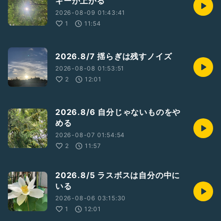
ギーが上がる
予約
2026-08-09 01:43:41
https://ticket.corich.jp/apply/370421/014/
1
11:54
---
#俳優
2026.8/7 揺らぎは残すノイズ
#舞台
#朗読劇
2026-08-08 01:53:51
#となりのパンダs
2
12:01
2026.8/6 自分じゃないものをや
める
2026-08-07 01:54:54
2
11:57
2026.8/5 ラスボスは自分の中に
いる
2026-08-06 03:15:30
1
12:01