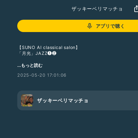
ザッキーベリマッチョ
アプリで聴く
【SUNO AI classical salon】
「月光」JAZZ❶❷
今月は新シリーズ
...もっと読む
ベートーベンの「月光」のメロディー音源をSUNOに読み込み、様々
2025-05-20 17:01:06
で変奏曲にしてみます。
🎤ザッキー・ベンジャミン
ザッキーベリマッチョ
こちらは、AI作曲アプリ「SUNO AI」を使ってクラシ
囲気を作曲演奏した音楽をサロンに集まって頂いたみなさ
当サロンの管理人そして案内人はザッキー・ベンジャミン
配信 月曜日〜金曜日の17時