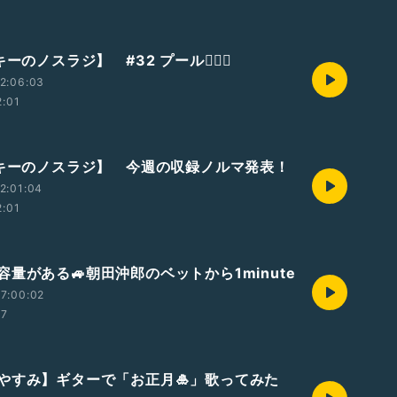
ーのノスラジ】 #32 プール🏊🏻‍♀️
2:06:03
2:01
ッキーのノスラジ】 今週の収録ノルマ発表！
2:01:04
2:01
量がある🚙朝田沖郎のベットから1minute
7:00:02
07
やすみ】ギターで「お正月🎍」歌ってみた