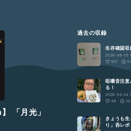
過去の収録
生存確認収
2026-06-10 1
557
0
咀嚼音注意
る！
2026-05-24 1
48
10
lon】 「月光」
きょうも生
り」呑レポ