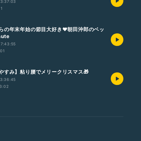
3:37:03
01
らの年末年始の節目大好き❤朝田沖郎のベッ
ute
7:43:55
:01
やすみ】粘り腰でメリークリスマス🎁
3:36:45
3:02