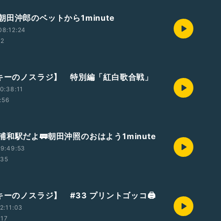
田沖郎のベットから1minute
08:12:24
02
ッキーのノスラジ】 特別編「紅白歌合戦」
0:38:11
:56
和駅だよ🚃朝田沖照のおはよう1minute
9:49:53
:35
キーのノスラジ】 #33 プリントゴッコ🖨️
2:11:03
:17