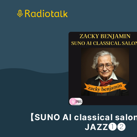
【SUNO AI classical sa
JAZZ❶❷